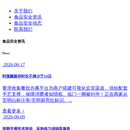
关于我们
食品安全资讯
食品安全动态
联系我们
食品安全资讯
News
2026-06-17
时视频留存时长不得少于14日
要求收集餐饮办事平台为商户搭建可视化监管渠道、供给配套
手艺支撑，保障消费者知情权。临门一脚被叫停！正在商家从
页明白标注有/无明厨亮灶标识。...
查看更多 +
2026-06-09
按期开展技术培训、应急练习训练取服盘