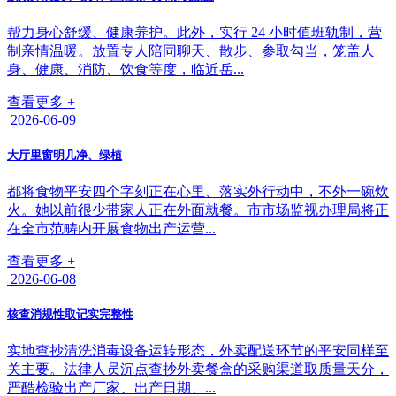
帮力身心舒缓、健康养护。此外，实行 24 小时值班轨制，营
制亲情温暖。放置专人陪同聊天、散步、参取勾当，笼盖人
身、健康、消防、饮食等度，临近岳...
查看更多 +
2026-06-09
大厅里窗明几净、绿植
都将食物平安四个字刻正在心里、落实外行动中，不外一碗炊
火。她以前很少带家人正在外面就餐。市市场监视办理局将正
在全市范畴内开展食物出产运营...
查看更多 +
2026-06-08
核查消规性取记实完整性
实地查抄清洗消毒设备运转形态，外卖配送环节的平安同样至
关主要。法律人员沉点查抄外卖餐盒的采购渠道取质量天分，
严酷检验出产厂家、出产日期、...