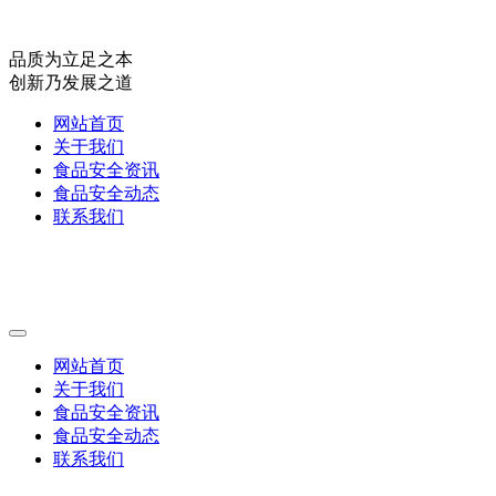
品质为立足之本
创新乃发展之道
网站首页
关于我们
食品安全资讯
食品安全动态
联系我们
网站首页
关于我们
食品安全资讯
食品安全动态
联系我们