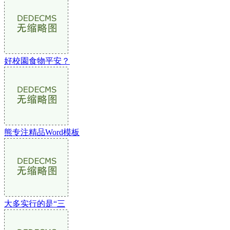
好校園食物平安？
熊专注精品Word模板
大多实行的是“三