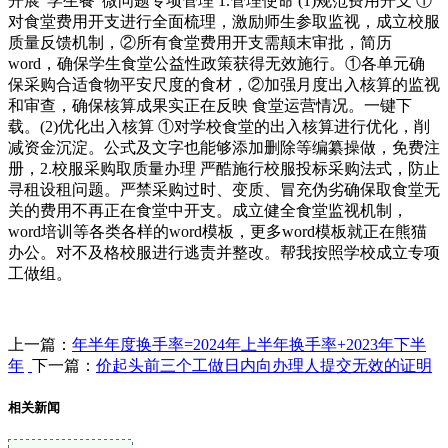
开展“学生餐”微问题专项管理 1.管理使命 (1)规范费用开支 ①
对食堂费用开支进行全面梳理，激励师生参取监视，成立校服
质量反馈机制，②所有食堂费用开支需颠末审批，简历
word，确保学生食堂公益性政策获得无效施行。①各单元确
保采购合适食物平安尺度的食材，②加强月度出入核算的监视
和审查，确保核算成果实正在反映 食堂运营情况。一键下
载。(2)优化出入核算 ①对学校食堂的出入核算进行优化，削
减资金沉淀。公式及文字也能够添加删除等编纂操做，免费注
册，2.校服采购取质量办理 严酷施行校服投标采购法式，防止
寻租设租问题。严禁采购过时、变质、冒充伪劣确保取食堂无
关的费用不再正在食堂中开支。成立健全食堂监视机制，
word培训等各类各样的word模板，更多word模板就正在熊猫
办公。对不及格校服进行逃责并整改。帮我按照学校成立专项
工做组。
上一篇：
年半年度换手率=2024年上半年换手率+2023年下半
年
下一篇：
价起头前三个工做日内向办理人提交无效的证明
相关新闻