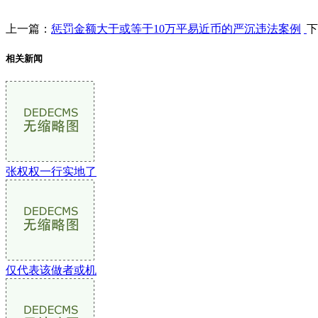
上一篇：
惩罚金额大于或等于10万平易近币的严沉违法案例
下
相关新闻
张权权一行实地了
仅代表该做者或机