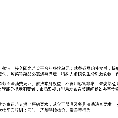
洁、接入阳光监管平台的餐饮单元；就餐或网购外卖后，提醒提
暖锅、炖菜等菜品必需烧熟煮透，特殊人群慎食生冷刺激食物。
截图等消费凭证。依法本身权益。不食用感官非常、未烧熟煮透
场监管部分提示消费者，市场监视办理局发布春节期间餐饮办事食
办事运营者提出严酷要求，落实工器具及餐具清洗消毒要求，收
食物平安培训；同时，严禁哄抬物价、发卖等行为。