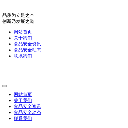
品质为立足之本
创新乃发展之道
网站首页
关于我们
食品安全资讯
食品安全动态
联系我们
网站首页
关于我们
食品安全资讯
食品安全动态
联系我们